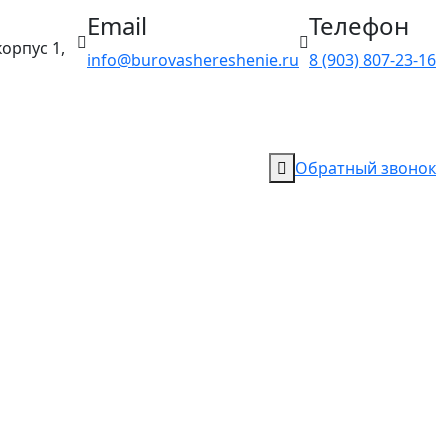
Email
Телефон
орпус 1,
info@burovashereshenie.ru
8 (903) 807‑23‑16
Обратный звонок