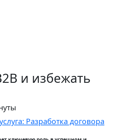
B2B и избежать
нуты
слуга: Разработка договора
ет ключевую роль в успешном и