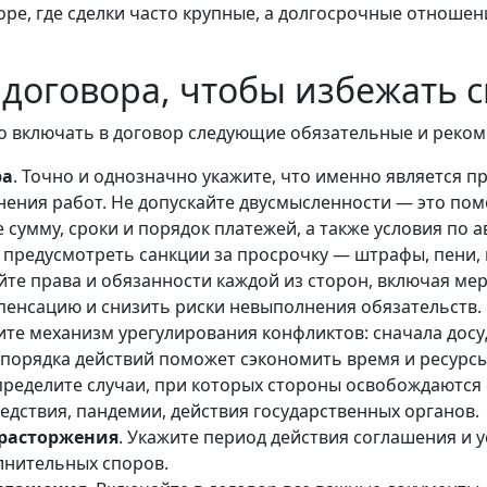
торе, где сделки часто крупные, а долгосрочные отнош
договора, чтобы избежать 
о включать в договор следующие обязательные и реком
ра
. Точно и однозначно укажите, что именно является пр
лнения работ. Не допускайте двусмысленности — это по
 сумму, сроки и порядок платежей, а также условия по а
 предусмотреть санкции за просрочку — штрафы, пени,
йте права и обязанности каждой из сторон, включая ме
мпенсацию и снизить риски невыполнения обязательств.
ите механизм урегулирования конфликтов: сначала дос
е порядка действий поможет сэкономить время и ресурс
пределите случаи, при которых стороны освобождаются 
едствия, пандемии, действия государственных органов.
 расторжения
. Укажите период действия соглашения и 
лнительных споров.