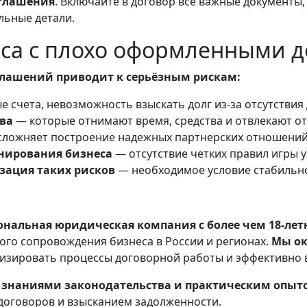
глашения
. Включайте в договор все важные документы
льные детали.
еса с плохо оформленными д
лашений приводит к серьёзным рискам:
 счета, невозможность взыскать долг из-за отсутствия
ва
— которые отнимают время, средства и отвлекают от
сложняет построение надежных партнерских отношени
анирования бизнеса
— отсутствие четких правил игры
зация таких рисков
— необходимое условие стабильн
ональная юридическая компания с более чем 18-ле
ого сопровождения бизнеса в России и регионах.
Мы ок
мизировать процессы договорной работы и эффективно 
 знаниями законодательства и практическим опыт
договоров и взысканием задолженности.