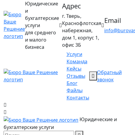
Юридические
Адрес
и
г. Тверь,
бухгалтерские
Email
Краснофлотская
услуги
набережная,
info@burovas
для среднего
дом 1, корпус 1,
и малого
офис 3Б
бизнеса
Услуги
Команда
Кейсы
Обратный
Отзывы
звонок
Блог
Файлы
Контакты
Юридические и
бухгалтерские услуги