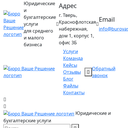
Юридические
Адрес
и
г. Тверь,
бухгалтерские
Email
Краснофлотская
услуги
набережная,
info@burovas
для среднего
дом 1, корпус 1,
и малого
офис 3Б
бизнеса
Услуги
Команда
Кейсы
Обратный
Отзывы
звонок
Блог
Файлы
Контакты
Юридические и
бухгалтерские услуги