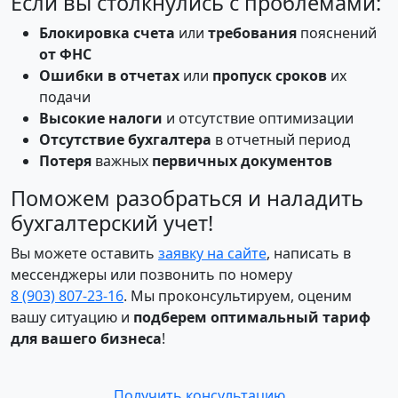
Если вы столкнулись с проблемами:
Блокировка счета
или
требования
пояснений
от
ФНС
Ошибки в отчетах
или
пропуск
сроков
их
подачи
Высокие
налоги
и отсутствие оптимизации
Отсутствие
бухгалтера
в отчетный период
Потеря
важных
первичных
документов
Поможем разобраться и наладить
бухгалтерский учет!
Вы можете оставить
заявку на сайте
, написать в
мессенджеры или позвонить по номеру
8 (903) 807‑23‑16
. Мы проконсультируем, оценим
вашу ситуацию и
подберем оптимальный тариф
для вашего бизнеса
!
Получить консультацию