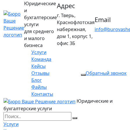
Юридические
Адрес
и
г. Тверь,
бухгалтерские
Email
Краснофлотская
услуги
набережная,
info@burovashe
для среднего
дом 1, корпус 1,
и малого
офис 3Б
бизнеса
Услуги
Команда
Кейсы
Отзывы
Обратный звонок
Блог
Файлы
Контакты
Юридические и
бухгалтерские услуги
Услуги