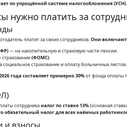
тает по упрощённой системе налогообложения (УСН)
.
ы нужно платить за сотрудни
нды
отодатель платит за своих сотрудников.
Они включают
ПФР)
— на накопительную и страховую части пенсии.
е страхование
(ФОМС)
.
 социальное страхование и оплату больничных листов.
 2026 года составляет примерно 30%
от фонда оплаты 
Л)
 платы сотрудника
налог по ставке 13%
(основная ставк
то обязательный налог для всех наёмных работнико
 и взносы