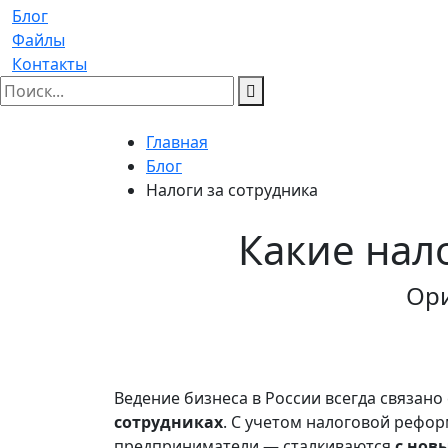
Блог
Файлы
Контакты
Главная
Блог
Налоги за сотрудника
Какие нал
Ори
Ведение бизнеса в России всегда связан
сотрудниках
. С учетом налоговой рефо
предприниматели — сталкиваются
с нов