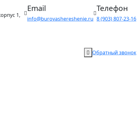
Email
Телефон
орпус 1,
info@burovashereshenie.ru
8 (903) 807‑23‑16
Обратный звонок