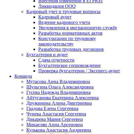
Внесения изменений в ЕГРЮЛ
Ликвидация ООО
Кадровый учет и трудовые вопросы
Кадровый аудит
Ведение кадрового учета
Уведомления в миграционную службу
Разработка нормативных актов
Консультации по трудовому
законодательству
Разработка трудовых договоров
Бухгалтерия и аудит
Сдача отчетности
Бухгалтерское сопровождение
Проверка бухгалтерии / Экспресс-аудит
Команда
Мутасова Анна Владимировна
Шульгина Ольга Александровна
Гусева Надежда Владимировна
Айтуганова Екатерина Алексеевна
Дружинина Алина Дмитриевна
Градова Елена Сергеевна
Чунева Анастасия Сергеевна
Дикарева Мария Сергеевна
Микаелян Анна Арсеновна
Кулькова Анастасия Андреевна