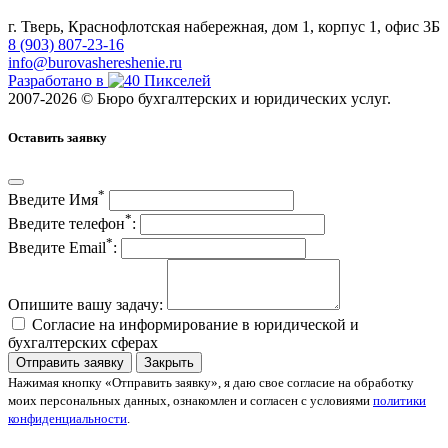
г. Тверь, Краснофлотская набережная, дом 1, корпус 1, офис 3Б
8 (903) 807‑23‑16
info@burovashereshenie.ru
Разработано в
2007-2026 © Бюро бухгалтерских и юридических услуг.
Оставить заявку
*
Введите Имя
*
Введите телефон
:
*
Введите Email
:
Опишите вашу задачу:
Согласие на информирование в юридической и
бухгалтерских сферах
Отправить заявку
Закрыть
Нажимая кнопку «Отправить заявку», я даю свое согласие на обработку
моих персональных данных, ознакомлен и согласен с условиями
политики
конфиденциальности
.