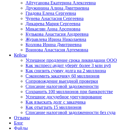
Айтуганова Екатерина Алексеевна
Дружинина Алина Дмитриевна
Градова Елена Сергеевна
Чунева Анастасия Сергеевна
Дикарева Мария Сергеевна
Микаелян Анна Арсеновна
Кулькова Анастасия Андреевна
Журавлева Ирина Николаевна
Козлова Ирина Дмитриевна
Воинова Анастасия Артемовна
Кейсы
Успешное продление срока ликвидации ООО
Как экспресс-аудит уберёг более 3 млн руб
Как снизить сумму долга на 2 миллиона
Сэкономить заказчику 60 миллионов
Сопровождение выездной проверки
Списание налоговой задолженности
Сохранить 100 миллионов при банкротстве
Успешное досудебное урегулирование
Как взыскать долг с заказчика
Как отыграть 15 миллионов
Списание налоговой задолженности без суда
Отзывы
Блог
Файлы