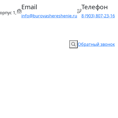
Email
Телефон
орпус 1,
info@burovashereshenie.ru
8 (903) 807‑23‑16
Обратный звонок