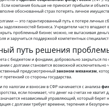
 Если компания больше не приносит прибыли и объекти
т вполне обоснованный страх потерять личное имуществ
олгами — это гарантированный путь к потере личных с
ы задолженностей бизнеса. Учредители часто впадают в 
Закрыть проблемный бизнес можно, не вытаскивая деньги
поля и заручиться поддержкой компетентных специалист
ный путь решения проблем
чета с бюджетом и фондами, добровольно закрыться по 
пании с долгами становится возможной исключительно ч
инственный предусмотренный
законом механизм
, кот
т претензий со стороны государства.
 по налогам и взносам в СФР начинается с анализа
фин
отства, если понимает, что денег на счетах не хватит 
азначается независимый управляющий, который берет н
ация с долгами требует времени, терпения и безупреч