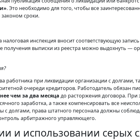
ная публикация сообщения о ликвидации или банкрот
ии»
. Это необходимо для того, чтобы все заинтересова
 законом сроки.
да налоговая инспекция вносит соответствующую запис
сле получения выписки из реестра можно выдохнуть — о
ия?
а работника при ликвидации организации с долгами, та
иоритетной очереди кредиторов. Работодатель обязан п
нее чем за два месяца
до расторжения договора. При
сячного заработка, а также компенсировать все неиспо
ы с долгами, права штатного персонала должны соблюд
контроль арбитражного управляющего.
ии и использовании серых 