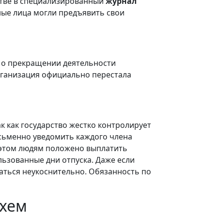
стве в специализированный
журнал
нные лица могли предъявить свои
ь о прекращении деятельности
рганизация официально перестала
к как государство жестко контролирует
исьменно уведомить каждого члена
 этом людям положено выплатить
льзованные дни отпуска. Даже если
аться неукоснительно. Обязанность по
схем