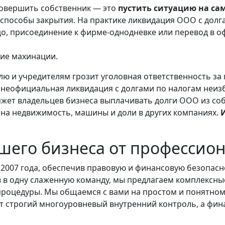
совершить собственник — это
пустить ситуацию на са
пособы закрытия. На практике ликвидация ООО с долг
цо, присоединение к фирме-однодневке или перевод в о
кие махинации.
лю и учредителям грозит уголовная ответственность з
о, неофициальная ликвидация с долгами по налогам неи
обяжет владельцев бизнеса выплачивать долги ООО из с
 на недвижимость, машины и доли в других компаниях.
шего бизнеса от профессио
2007 года, обеспечив правовую и финансовую безопасн
 в одну слаженную команду, мы предлагаем комплексны
процедуры. Мы общаемся с вами на простом и понятном
т строгий многоуровневый внутренний контроль, а фин