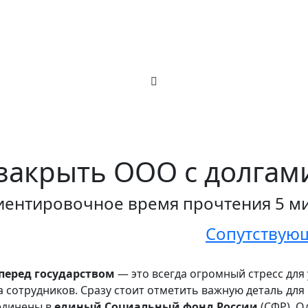
закрыть ООО с долгам
ентировочное время прочтения 5 м
Сопутствующ
перед государством
— это всегда огромный стресс для
за сотрудников. Сразу стоит отметить важную деталь дл
единены в
единый Социальный фонд России
(СФР). О