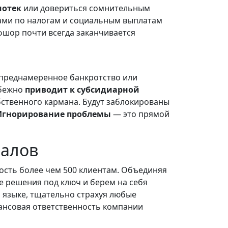
мотек
или довериться сомнительным
ами по налогам и социальным выплатам
фшор почти всегда заканчивается
а преднамеренное банкротство или
збежно
приводит к субсидиарной
обственного кармана. Будут заблокированы
Игнорирование проблемы
— это прямой
налов
ость более чем 500 клиентам. Объединяя
е решения под ключ и берем на себя
 языке, тщательно страхуя любые
ансовая ответственность компании