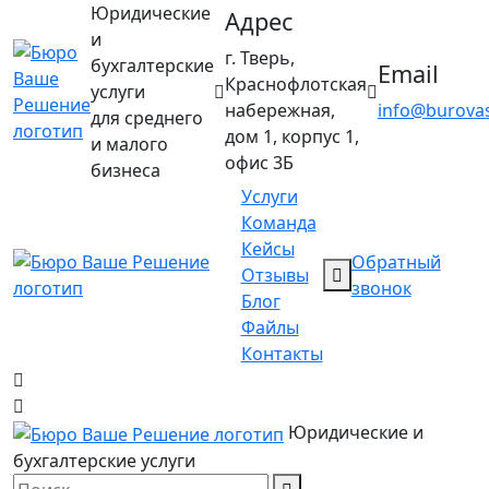
Юридические
Адрес
и
г. Тверь,
бухгалтерские
Email
Краснофлотская
услуги
набережная,
info@burovas
для среднего
дом 1, корпус 1,
и малого
офис 3Б
бизнеса
Услуги
Команда
Кейсы
Обратный
Отзывы
звонок
Блог
Файлы
Контакты
Юридические и
бухгалтерские услуги